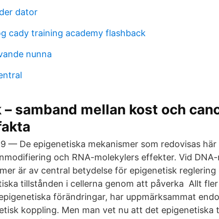
der dator
g cady training academy flashback
ivande nunna
ntral
 – samband mellan kost och canc
fakta
019 — De epigenetiska mekanismer som redovisas här
onmodifiering och RNA-molekylers effekter. Vid DNA
r är av central betydelse för epigenetisk reglering
iska tillstånden i cellerna genom att påverka Allt fle
ll epigenetiska förändringar, har uppmärksammat end
etisk koppling. Men man vet nu att det epigenetiska ti