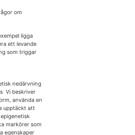
rågor om
exempel ligga
ra ett levande
ng som triggar
etisk nedärvning
s Vi beskriver
form, använda en
a upptäckt att
 epigenetisk
ska markörer som
lika egenskaper