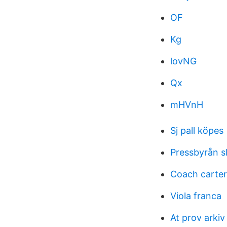
OF
Kg
lovNG
Qx
mHVnH
Sj pall köpes
Pressbyrån s
Coach carter
Viola franca
At prov arkiv