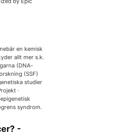
ized by Epic
nnebär en kemisk
der allt mer s.k.
aggarna (DNA-
forskning (SSF)
genetiska studier
rojekt ·
epigenetisk
jögrens syndrom.
er? -