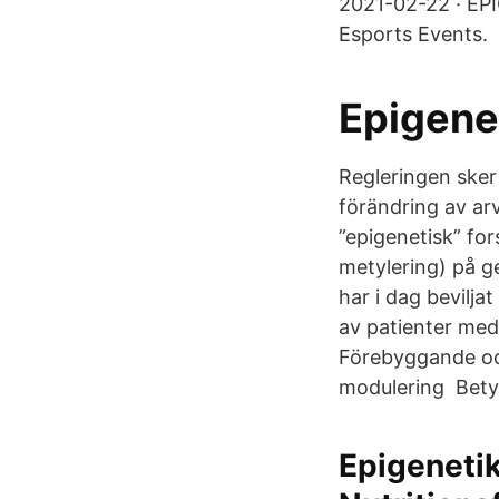
2021-02-22 · EPI
Esports Events.
Epigene
Regleringen ske
förändring av arv
”epigenetisk” fo
metylering) på g
har i dag bevilja
av patienter med 
Förebyggande oc
modulering Betyd
Epigenetik