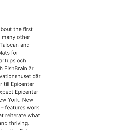
about the first
n many other
 Talocan and
lats för
startups och
h FishBrain är
ovationshuset där
till Epicenter
xpect Epicenter
New York. New
 – features work
t reiterate what
nd thriving.