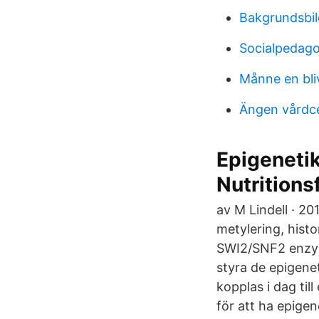
Bakgrundsbil
Socialpedago
Månne en bl
Ängen vårdce
Epigenetik
Nutritions
av M Lindell · 2
metylering, hist
SWI2/SNF2 enzyme
styra de epigenet
kopplas i dag ti
för att ha epigen