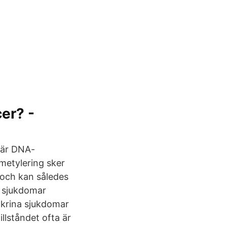
er? -
 är DNA-
-metylering sker
 och kan således
r sjukdomar
okrina sjukdomar
llståndet ofta är