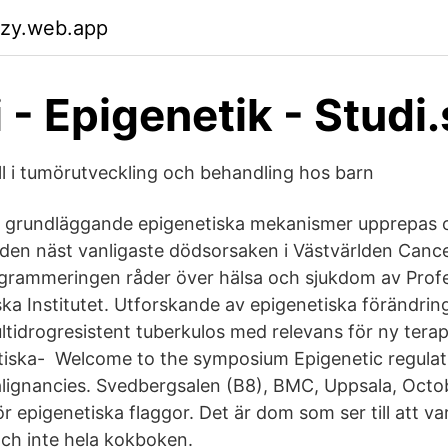
azy.web.app
 - Epigenetik - Studi
ll i tumörutveckling och behandling hos barn
a grundläggande epigenetiska mekanismer upprepas 
 den näst vanligaste dödsorsaken i Västvärlden Can
ogrammeringen råder över hälsa och sjukdom av Prof
ka Institutet. Utforskande av epigenetiska förändring
ltidrogresistent tuberkulos med relevans för ny tera
iska- Welcome to the symposium Epigenetic regulati
ignancies. Svedbergsalen (B8), BMC, Uppsala, Octob
r epigenetiska flaggor. Det är dom som ser till att varj
och inte hela kokboken.