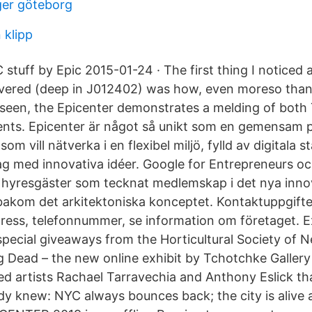
ger göteborg
 klipp
IC stuff by Epic 2015-01-24 · The first thing I noticed 
covered (deep in J012402) was how, even moreso tha
ve seen, the Epicenter demonstrates a melding of both
ts. Epicenter är något så unikt som en gemensam p
om vill nätverka i en flexibel miljö, fylld av digitala 
ag med innovativa idéer. Google for Entrepreneurs oc
de hyresgäster som tecknat medlemskap i det nya inn
bakom det arkitektoniska konceptet. Kontaktuppgifter 
ss, telefonnummer, se information om företaget. E
ecial giveaways from the Horticultural Society of 
ng Dead – the new online exhibit by Tchotchke Gallery
d artists Rachael Tarravechia and Anthony Eslick tha
dy knew: NYC always bounces back; the city is alive a