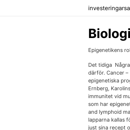
investeringars
Biologi
Epigenetikens ro
Det tidiga Någr
därför. Cancer –
epigenetiska pr
Ernberg, Karolins
immunitet vid mu
som har epigenet
and lymphoid mal
lapparna kallas fö
just sina recept 