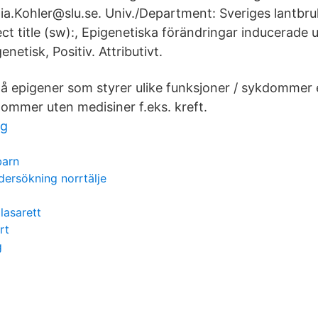
ia.Kohler@slu.se. Univ./Department: Sveriges lantbruk
ect title (sw):, Epigenetiska förändringar inducerade 
netisk, Positiv. Attributivt.
å epigener som styrer ulike funksjoner / sykdommer
ommer uten medisiner f.eks. kreft.
rg
barn
ersökning norrtälje
 lasarett
rt
g