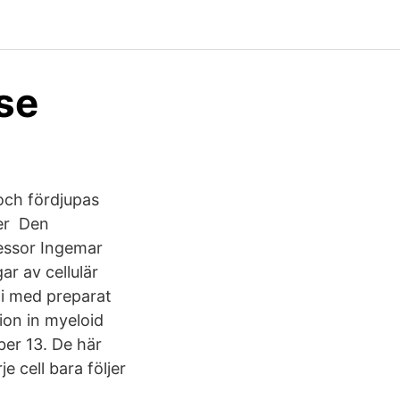
.se
och fördjupas
cer Den
essor Ingemar
ar av cellulär
pi med preparat
on in myeloid
er 13. De här
e cell bara följer