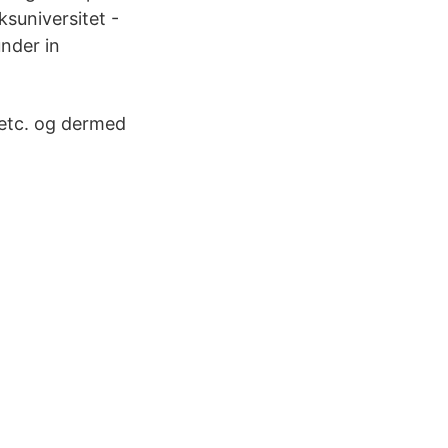
suniversitet -
under in
 etc. og dermed