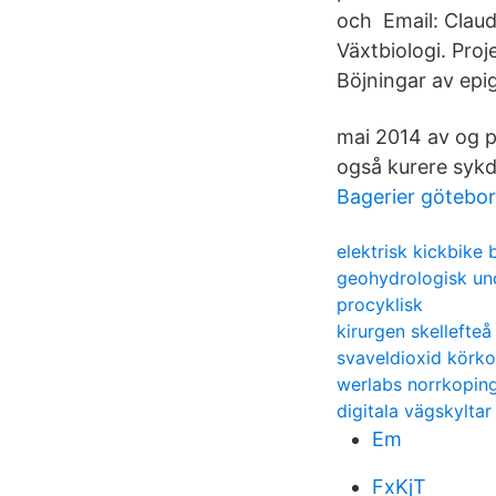
och Email: Claud
Växtbiologi. Proj
Böjningar av epige
mai 2014 av og p
også kurere sykd
Bagerier götebo
elektrisk kickbike 
geohydrologisk und
procyklisk
kirurgen skellefteå
svaveldioxid körko
werlabs norrkopin
digitala vägskyltar
Em
FxKjT