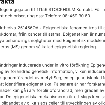
fakta
Regeringsgatan 61 11156 STOCKHOLM Kontakt. För f
t och priser, ring oss: Telefon: 08-459 30 60.
kth:diva-251456OAI: Epigenetiska fenomen tros till 
domar, från cancer till astma. Epigenetiken är nume
ya behandlingsmöjligheter med Epigenetisk moduleri
leros (MS) genom så kallad epigenetisk reglering.
ändringar inducerade under in vitro förökning Epigen
ng av förändrad genetisk information, vilken inducera
ch genomförandet av metyl-Seq, en epigenetisk platt
att identifiera epigenetiska På senare år har forskarn
lnader kan gå i arv förblir oförändrad, men graden av
rar. De epigenetiska mekanismerna är ett slags kemi
n bildandet av olika slags celler till utvecklingen av o