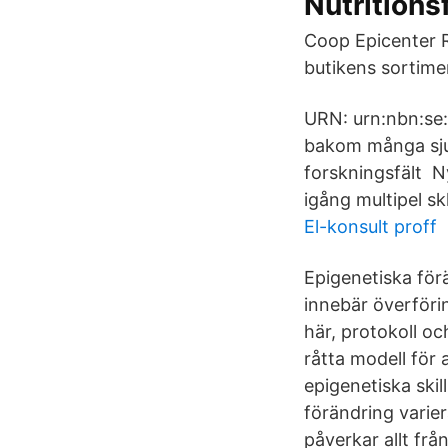
Nutritions
Coop Epicenter 
butikens sortimen
URN: urn:nbn:se:
bakom många sjuk
forskningsfält N
igång multipel sk
El-konsult proff
Epigenetiska för
innebär överföri
här, protokoll o
råtta modell för 
epigenetiska skil
förändring varie
påverkar allt frå