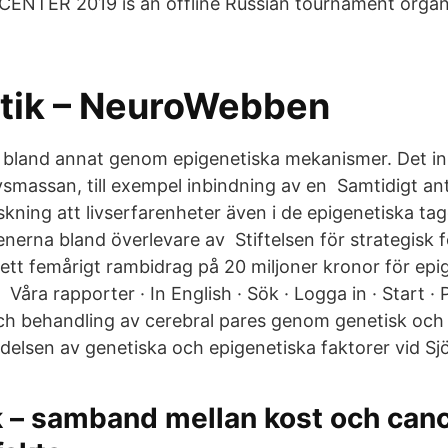
CENTER 2019 is an offline Russian tournament organ
tik – NeuroWebben
r bland annat genom epigenetiska mekanismer. Det i
smassan, till exempel inbindning av en Samtidigt anty
rskning att livserfarenheter även i de epigenetiska t
enerna bland överlevare av Stiftelsen för strategisk 
t ett femårigt rambidrag på 20 miljoner kronor för epi
Våra rapporter · In English · Sök · Logga in · Start · P
h behandling av cerebral pares genom genetisk och 
elsen av genetiska och epigenetiska faktorer vid S
 – samband mellan kost och canc