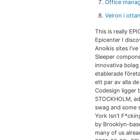
Office mana
Veiron i ottan
This is really EP
Epicenter I dis
Anoikis sites I’
Sleeper componen
innovativa bolag s
etablerade föret
ett par av alla 
Codesign ligger 
STOCKHOLM, adre
swag and some sp
York Isn’t F*cki
by Brooklyn-base
many of us alrea