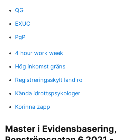
QG
EXUC
PgP
4 hour work week
Hög inkomst gräns
Registreringsskylt land ro
Kända idrottspsykologer
Korinna zapp
Master i Evidensbasering,
Renströmsgatan 6 2021 -