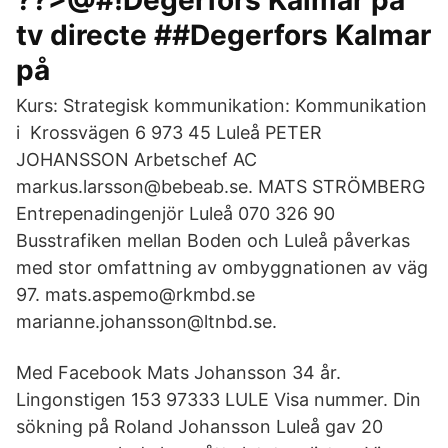
??>@#!Degerfors Kalmar på
tv directe ##Degerfors Kalmar
på
Kurs: Strategisk kommunikation: Kommunikation
i Krossvägen 6 973 45 Luleå PETER
JOHANSSON Arbetschef AC
markus.larsson@bebeab.se. MATS STRÖMBERG
Entrepenadingenjör Luleå 070 326 90
Busstrafiken mellan Boden och Luleå påverkas
med stor omfattning av ombyggnationen av väg
97. mats.aspemo@rkmbd.se
marianne.johansson@ltnbd.se.
Med Facebook Mats Johansson 34 år.
Lingonstigen 153 97333 LULE Visa nummer. Din
sökning på Roland Johansson Luleå gav 20