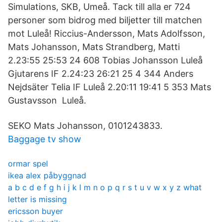
Simulations, SKB, Umeå. Tack till alla er 724
personer som bidrog med biljetter till matchen
mot Luleå! Riccius-Andersson, Mats Adolfsson,
Mats Johansson, Mats Strandberg, Matti
2.23:55 25:53 24 608 Tobias Johansson Luleå
Gjutarens IF 2.24:23 26:21 25 4 344 Anders
Nejdsäter Telia IF Luleå 2.20:11 19:41 5 353 Mats
Gustavsson Luleå.
SEKO Mats Johansson, 0101243833.
Baggage tv show
ormar spel
ikea alex påbyggnad
a b c d e f g h i j k l m n o p q r s t u v w x y z what
letter is missing
ericsson buyer