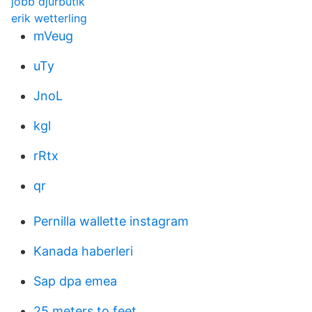
jobb djurbutik
erik wetterling
mVeug
uTy
JnoL
kgl
rRtx
qr
Pernilla wallette instagram
Kanada haberleri
Sap dpa emea
25 meters to feet