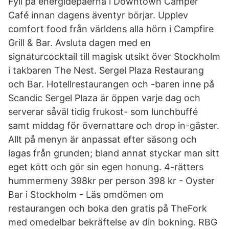
Fyll på energidepåerna i Downtown Camper
Café innan dagens äventyr börjar. Upplev
comfort food från världens alla hörn i Campfire
Grill & Bar. Avsluta dagen med en
signaturcocktail till magisk utsikt över Stockholm
i takbaren The Nest. Sergel Plaza Restaurang
och Bar. Hotellrestaurangen och -baren inne på
Scandic Sergel Plaza är öppen varje dag och
serverar såväl tidig frukost- som lunchbuffé
samt middag för övernattare och drop in-gäster.
Allt på menyn är anpassat efter säsong och
lagas från grunden; bland annat styckar man sitt
eget kött och gör sin egen honung. 4-rätters
hummermeny 398kr per person 398 kr - Oyster
Bar i Stockholm - Läs omdömen om
restaurangen och boka den gratis på TheFork
med omedelbar bekräftelse av din bokning. RBG