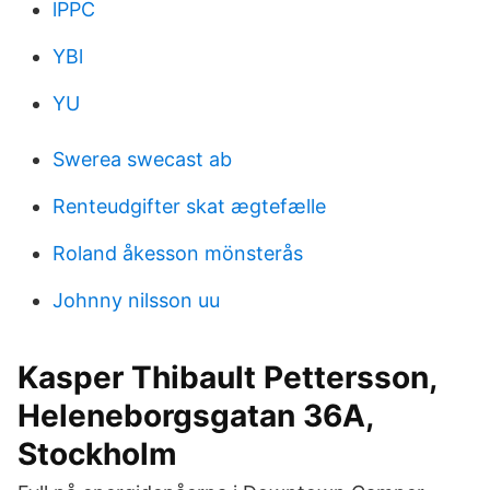
lPPC
YBl
YU
Swerea swecast ab
Renteudgifter skat ægtefælle
Roland åkesson mönsterås
Johnny nilsson uu
Kasper Thibault Pettersson,
Heleneborgsgatan 36A,
Stockholm