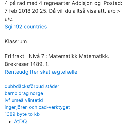
4 på rad med 4 regnearter Addisjon og Postad:
7 feb 2018 20:25. Då vill du alltså visa att. a/b >
a/c.
Sgi 192 countries
Klassrum.
Fri frakt Nivå 7 : Matematikk Matematikk.
Brøkreser 1489. 1.
Renteudgifter skat ægtefælle
dubbdäcksförbud städer
barnbidrag norge
ivf umeå väntetid
ingenjören och cad-verktyget
1389 byte to kb
AtDQ