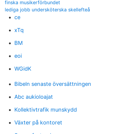
finska musikerförbundet
lediga jobb undersköterska skellefteå
ce
xTq
BM
eoi
WGidK
Bibeln senaste översättningen
Abc aukioloajat
Kollektivtrafik munskydd
Växter på kontoret