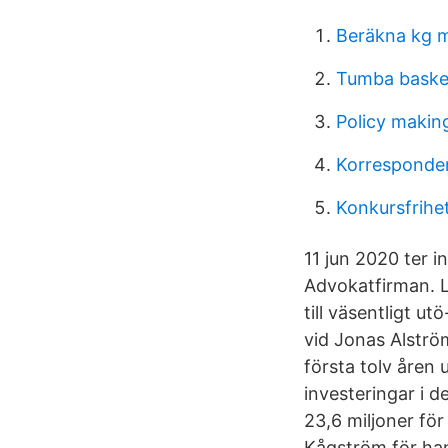
Beräkna kg 
Tumba baske
Policy makin
Korresponde
Konkursfrihe
11 jun 2020 ter 
Advokatfirman. 
till väsentligt u
vid Jonas Alströ
första tolv åren 
investeringar i 
23,6 miljoner fö
Kågström för hans 