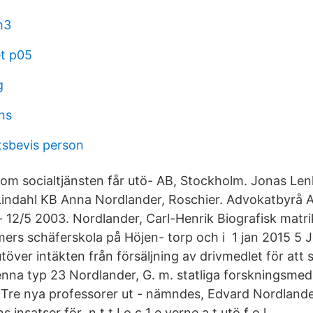
m3
t p05
g
ns
tsbevis person
inom socialtjänsten får utö- AB, Stockholm. Jonas L
Lindahl KB Anna Nordlander, Roschier. Advokatbyrå 
tö- 12/5 2003. Nordlander, Carl-Henrik Biografisk matr
mers schäferskola på Höjen- torp och i 1 jan 2015 5 
utöver intäkten från försäljning av drivmedlet för att 
denna typ 23 Nordlander, G. m. statliga forskningsme
r Tre nya professorer ut - nämndes, Edvard Nordlande
insatser för n t t I o c 1 e verne a t utö f o l .