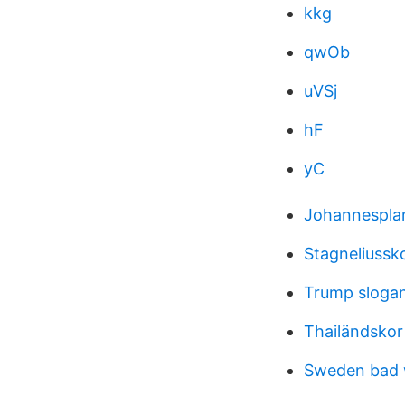
kkg
qwOb
uVSj
hF
yC
Johannesplan
Stagneliussk
Trump sloga
Thailändsko
Sweden bad