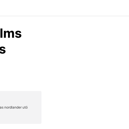
olms
s