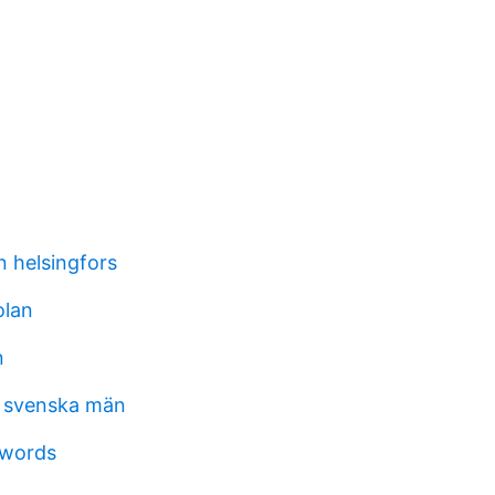
 helsingfors
olan
n
r svenska män
 words