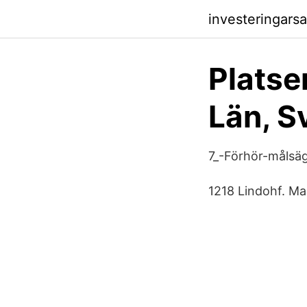
investeringars
Platse
Län, S
7_-Förhör-målsäg
1218 Lindohf. Mad