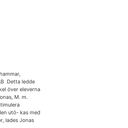
enhammar,
AB Detta ledde
ikel över eleverna
Jonas, M. m.
stimulera
dlen utö- kas med
r, lades Jonas