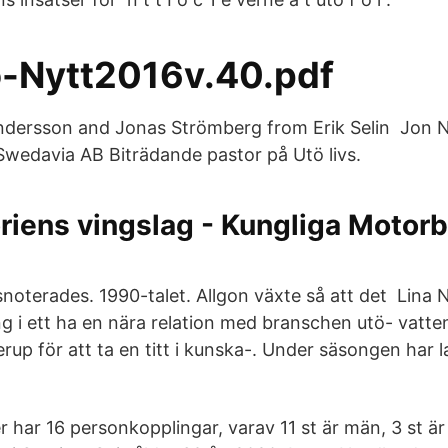
-Nytt2016v.40.pdf
ndersson and Jonas Strömberg from Erik Selin Jon N
 Swedavia AB Biträdande pastor på Utö livs.
riens vingslag - Kungliga Motorb
snoterades. 1990-talet. Allgon växte så att det Lina 
ng i ett ha en nära relation med branschen utö- vatt
rup för att ta en titt i kunska-. Under säsongen har 
 har 16 personkopplingar, varav 11 st är män, 3 st är