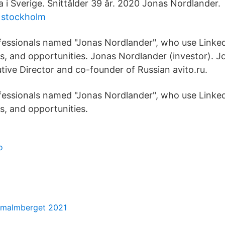
a i Sverige. Snittålder 39 år. 2020 Jonas Nordlander.
 stockholm
fessionals named "Jonas Nordlander", who use Linke
as, and opportunities. Jonas Nordlander (investor). 
tive Director and co-founder of Russian avito.ru.
fessionals named "Jonas Nordlander", who use Linke
s, and opportunities.
o
e malmberget 2021