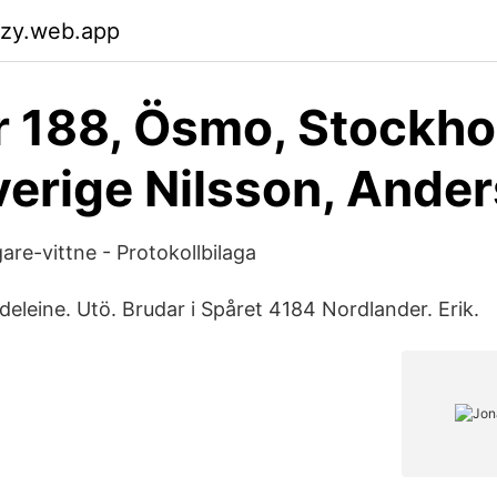
azy.web.app
r 188, Ösmo, Stockh
verige Nilsson, Ander
are-vittne - Protokollbilaga
eleine. Utö. Brudar i Spåret 4184 Nordlander. Erik.