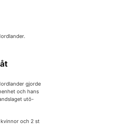
ordlander.
åt
Nordlander gjorde
enenhet och hans
landslaget utö-
 kvinnor och 2 st