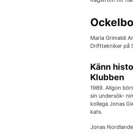
Ockelbo
Maria Grimaldi A
Drifttekniker på
Känn histo
Klubben
1989. Allgon bör
sin undersök- ni
kollega Jonas Gie
kats.
Jonas Nordlander