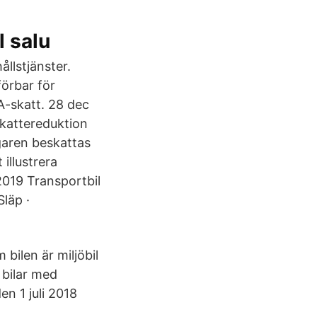
l salu
llstjänster.
förbar för
A-skatt. 28 dec
 skattereduktion
garen beskattas
illustrera
2019 Transportbil
Släp ·
ilen är miljöbil
 bilar med
en 1 juli 2018