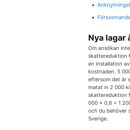
Anknytningste
Försvinnande
Nya lagar
Om ansökan inte 
skattereduktion f
en installation 
kostnaden. 5 000
eftersom det är 
matat in 2 000 k
skattereduktion f
000 x 0,6 = 1 20
och du behöver sj
Sverige.