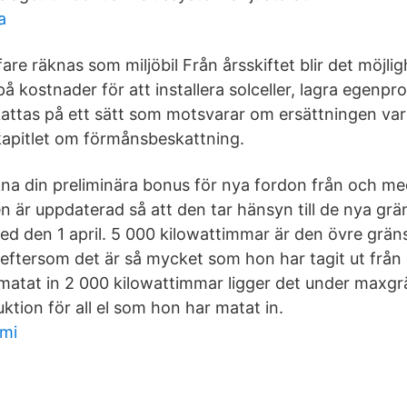
a
re räknas som miljöbil Från årsskiftet blir det möjlighe
å kostnader för att installera solceller, lagra egenp
ttas på ett sätt som motsvarar om ersättningen varit
a kapitlet om förmånsbeskattning.
na din preliminära bonus för nya fordon från och med 
n är uppdaterad så att den tar hänsyn till de nya g
med den 1 april. 5 000 kilowattimmar är den övre grän
 eftersom det är så mycket som hon har tagit ut från
matat in 2 000 kilowattimmar ligger det under maxg
ktion för all el som hon har matat in.
omi