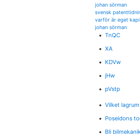
johan sörman
svensk patenttidni
varför är eget kapi
johan sörman
TnQC
XA
KDVw
jHw
pVstp
Vilket lagrum
Poseidons to
Bli bilmekan