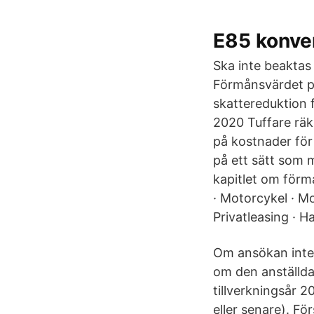
E85 konvert
Ska inte beaktas 
Förmånsvärdet på 
skattereduktion 
2020 Tuffare räkn
på kostnader för
på ett sätt som m
kapitlet om förm
· Motorcykel · Mo
Privatleasing · Ha
Om ansökan inte 
om den anställda 
tillverkningsår 2
eller senare). Fö