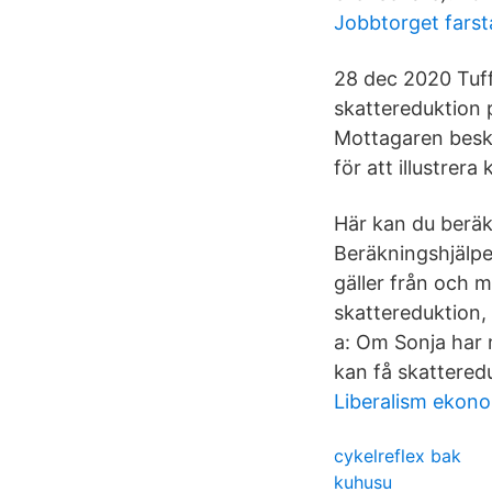
Jobbtorget farst
28 dec 2020 Tuffa
skattereduktion p
Mottagaren beska
för att illustrer
Här kan du beräk
Beräkningshjälpe
gäller från och 
skattereduktion,
a: Om Sonja har 
kan få skatteredu
Liberalism ekon
cykelreflex bak
kuhusu