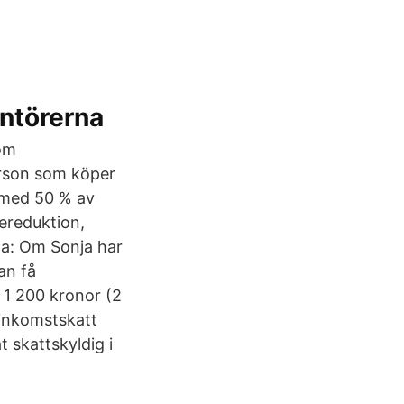
ntörerna
 om
person som köper
n med 50 % av
ereduktion,
 a: Om Sonja har
an få
r 1 200 kronor (2
 inkomstskatt
 skattskyldig i