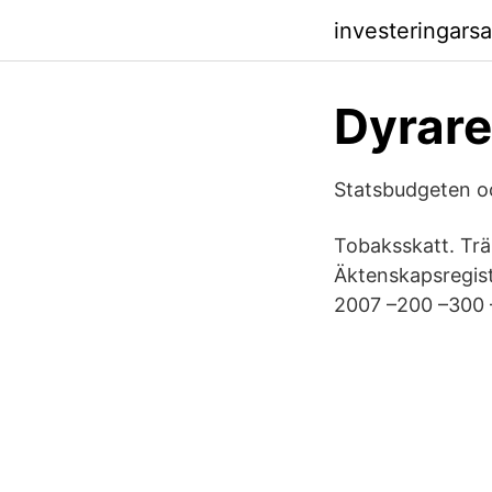
investeringars
Dyrare
Statsbudgeten oc
Tobaksskatt. Trän
Äktenskapsregist
2007 –200 –300 