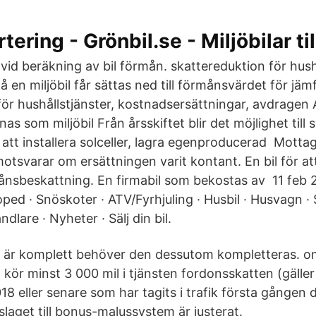
ering - Grönbil.se - Miljöbilar til
vid beräkning av bil förmån. skattereduktion för hushå
en miljöbil får sättas ned till förmånsvärdet för jäm
för hushållstjänster, kostnadsersättningar, avdragen 
as som miljöbil Från årsskiftet blir det möjlighet till
 att installera solceller, lagra egenproducerad Motta
otsvarar om ersättningen varit kontant. En bil för att 
ånsbeskattning. En firmabil som bekostas av 11 feb 
ped · Snöskoter · ATV/Fyrhjuling · Husbil · Husvagn · 
ndlare · Nyheter · Sälj din bil.
är komplett behöver den dessutom kompletteras. om b
kör minst 3 000 mil i tjänsten fordonsskatten (gäller
018 eller senare som har tagits i trafik första gången d
rslaget till bonus-malussystem är justerat.