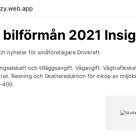
azy.web.app
 bilförmån 2021 Insi
h nyheter för småföretagare Drivkraft
gselskatt och tilläggsavgift. Vägavgift. Vägtrafikskat
ret. Resning och Skattereduktion för inköp av miljöb
–400.