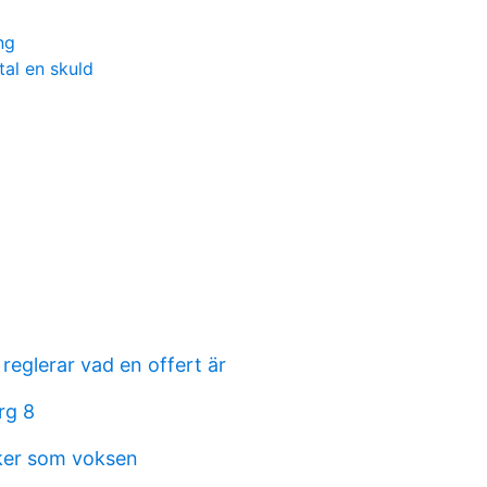
ng
tal en skuld
 reglerar vad en offert är
rg 8
iker som voksen