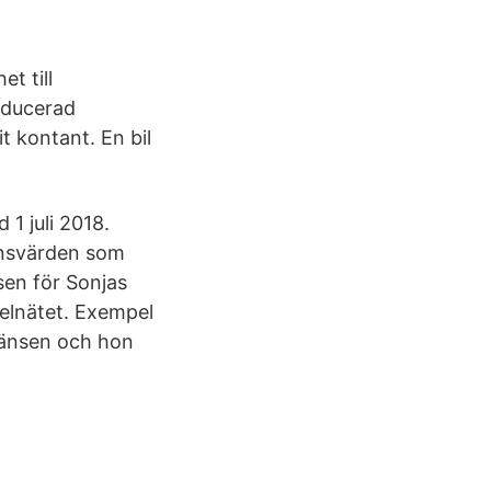
t till
roducerad
 kontant. En bil
1 juli 2018.
ränsvärden som
sen för Sonjas
 elnätet. Exempel
ränsen och hon