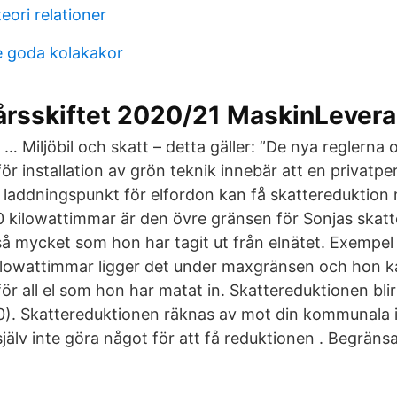
ori relationer
 goda kolakakor
 årsskiftet 2020/21 MaskinLevera
… Miljöbil och skatt – detta gäller: ”De nya reglerna
ör installation av grön teknik innebär att en privat
av laddningspunkt för elfordon kan få skattereduktio
 kilowattimmar är den övre gränsen för Sonjas skatt
så mycket som hon har tagit ut från elnätet. Exempel
ilowattimmar ligger det under maxgränsen och hon k
ör all el som hon har matat in. Skattereduktionen bli
0). Skattereduktionen räknas av mot din kommunala
älv inte göra något för att få reduktionen . Begränsat