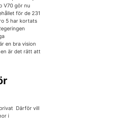
vo V70 gör nu
ållet för de 231
ro 5 har kortats
 Regeringen
ga
är en bra vision
en är det rätt att
ör
rivat Därför vill
or i