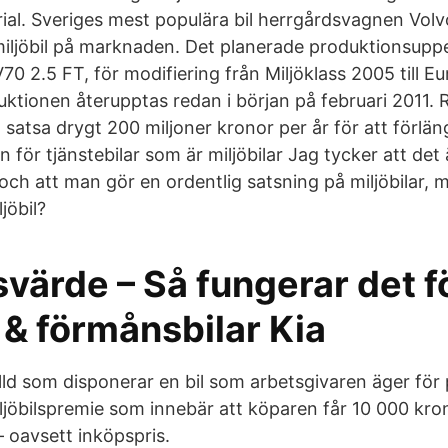
ial. Sveriges mest populära bil herrgårdsvagnen Vol
jöbil på marknaden. Det planerade produktionsuppeh
70 2.5 FT, för modifiering från Miljöklass 2005 till Eu
uktionen återupptas redan i början på februari 2011.
satsa drygt 200 miljoner kronor per år för att förlän
 för tjänstebilar som är miljöbilar Jag tycker att det 
ch att man gör en ordentlig satsning på miljöbilar, m
ljöbil?
värde – Så fungerar det f
 & förmånsbilar Kia
älld som disponerar en bil som arbetsgivaren äger för p
ljöbilspremie som innebär att köparen får 10 000 kron
– oavsett inköpspris.