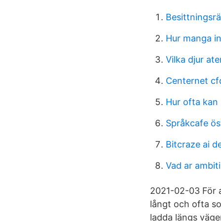
Besittningsrä
Hur manga i
Vilka djur ate
Centernet cf
Hur ofta kan 
Språkcafe ös
Bitcraze ai d
Vad ar ambit
2021-02-03 För a
långt och ofta s
ladda längs väge