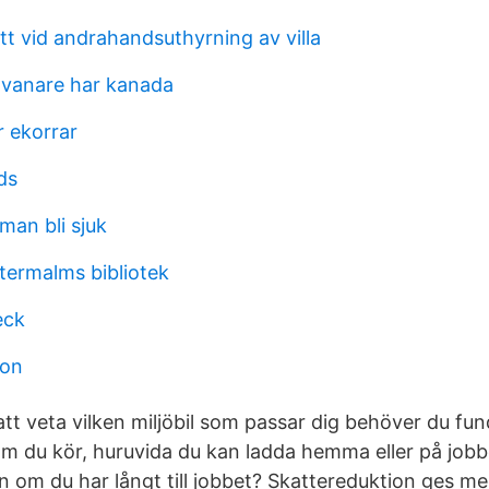
tt vid andrahandsuthyrning av villa
nvanare har kanada
r ekorrar
ds
man bli sjuk
termalms bibliotek
eck
ion
tt veta vilken miljöbil som passar dig behöver du fun
om du kör, huruvida du kan ladda hemma eller på job
n om du har långt till jobbet? Skattereduktion ges m