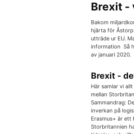
Brexit - 
Bakom miljardkon
hjärta för Åstorp
utträde ur EU. M
information Så h
av januari 2020.
Brexit - d
Här samlar vi all
mellan Storbrita
Sammandrag: Dett
inverkan på logis
Erasmus+ är ett h
Storbritannien ha