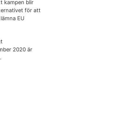
tt kampen blir
rnativet för att
t lämna EU
gt
ember 2020 är
.