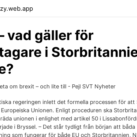
azy.web.app
– vad gäller för
tagare i Storbritanni
e?
eta om brexit – och lite till - Pejl SVT Nyheter
tiska regeringen inlett det formella processen för att
Europeiska Unionen. Enligt proceduren ska Storbrit
tträda unionen i enlighet med artikel 50 i Lissabonfö
jade i Bryssel. – Det står tydligt från början att båda s
sning som fungerar för både EU och Storbritannien, Nä