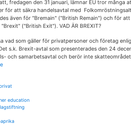
natt, fredagen den 31 januari, lämnar EU tror många a
er för att säkra handelsavtal med Folkomröstningsalte
ades även för "Bremain" ("British Remain") och för at
 "Brexit" ("British Exit"). VAD ÄR BREXIT?
a vad som gäller för privatpersoner och företag enli
 Det s.k. Brexit-avtal som presenterades den 24 dec
ls- och samarbetsavtal och berör inte skatteområdet
ee
privat
gher education
lagstiftning
paprika