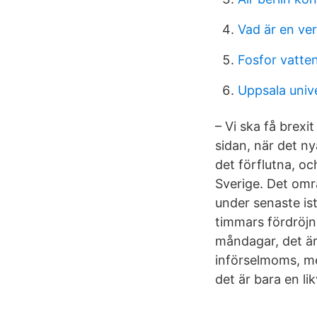
Vad är en ve
Fosfor vatte
Uppsala unive
– Vi ska få brexi
sidan, när det ny
det förflutna, o
Sverige. Det omr
under senaste ist
timmars fördröjni
måndagar, det är 
införselmoms, men
det är bara en lik