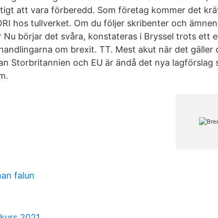
ktigt att vara förberedd. Som företag kommer det kräv
ORI hos tullverket. Om du följer skribenter och ämnen
ar Nu börjar det svåra, konstateras i Bryssel trots ett 
handlingarna om brexit. TT. Mest akut när det gäller 
lan Storbritannien och EU är ändå det nya lagförslag
m.
an falun
nkurs 2021