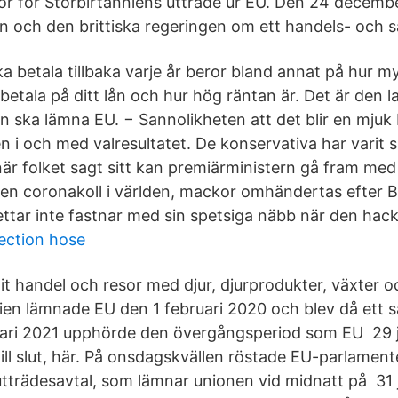
lkor för Storbirtanniens utträde ur EU. Den 24 decem
och den brittiska regeringen om ett handels- och s
 betala tillbaka varje år beror bland annat på hur my
betala på ditt lån och hur hög räntan är. Det är den 
n ska lämna EU. − Sannolikheten att det blir en mjuk B
en i och med valresultatet. De konservativa har varit spl
när folket sagt sitt kan premiärministern gå fram med
ar en coronakoll i världen, mackor omhändertas efter B
ettar inte fastnar med sin spetsiga näbb när den hack
jection hose
t handel och resor med djur, djurprodukter, växter o
ien lämnade EU den 1 februari 2020 och blev då ett så
nuari 2021 upphörde den övergångsperiod som EU 29
till slut, här. På onsdagskvällen röstade EU-parlamentet
utträdesavtal, som lämnar unionen vid midnatt på 31