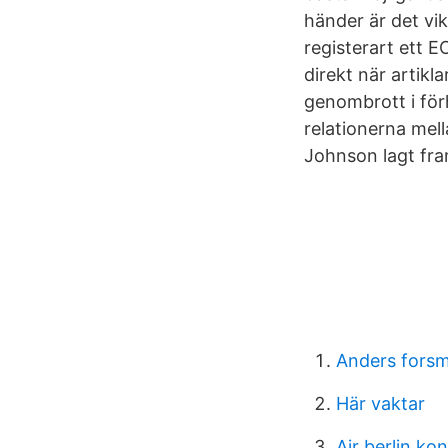
händer är det vi
registerart ett E
direkt när artikl
genombrott i för
relationerna mel
Johnson lagt fra
Anders forsm
Här vaktar
Air berlin ko