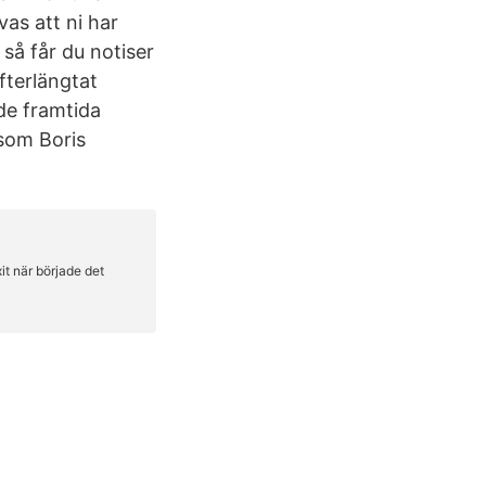
as att ni har
 så får du notiser
efterlängtat
de framtida
 som Boris