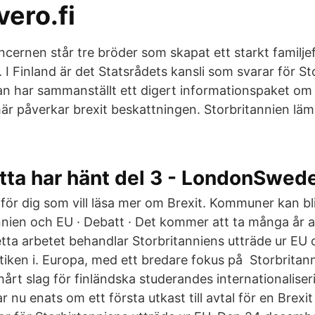
vero.fi
cernen står tre bröder som skapat ett starkt familj
. I Finland är det Statsrådets kansli som svarar för S
an har sammanställt ett digert informationspaket om b
är påverkar brexit beskattningen. Storbritannien läm
etta har hänt del 3 - LondonSwed
t för dig som vill läsa mer om Brexit. Kommuner kan b
nnien och EU · Debatt · Det kommer att ta många år 
a arbetet behandlar Storbritanniens utträde ur EU 
tiken i. Europa, med ett bredare fokus på Storbritan
årt slag för finländska studerandes internationalise
r nu enats om ett första utkast till avtal för en Brexi