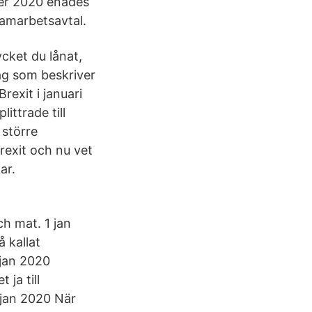
ber 2020 enades
amarbetsavtal.
cket du lånat,
lag som beskriver
rexit i januari
ittrade till
 större
rexit och nu vet
ar.
ch mat. 1 jan
 kallat
 jan 2020
 ja till
 jan 2020 När