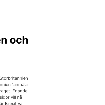
en och
 Storbritannien
annien ”anmäla
rdraget. Enande
idor vill nå
r Brexit väl