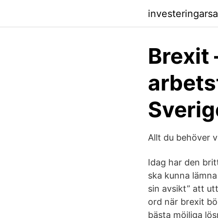
investeringars
Brexit 
arbets
Sverig
Allt du behöver v
Idag har den brit
ska kunna lämna 
sin avsikt” att u
ord när brexit bör
bästa möjliga lö