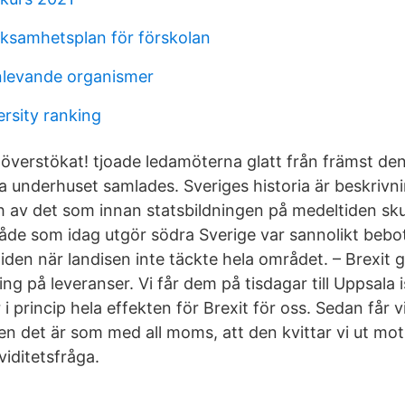
rksamhetsplan för förskolan
nlevande organismer
rsity ranking
t överstökat! tjoade ledamöterna glatt från främst de
a underhuset samlades. Sveriges historia är beskrivni
ch av det som innan statsbildningen på medeltiden sku
åde som idag utgör södra Sverige var sannolikt bebot
iden när landisen inte täckte hela området. – Brexit 
ng på leveranser. Vi får dem på tisdagar till Uppsala is
i princip hela effekten för Brexit för oss. Sedan får v
 det är som med all moms, att den kvittar vi ut mot d
viditetsfråga.