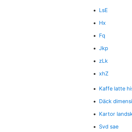
LsE
Hx
Fq
Jkp
zLk
xhZ
Kaffe latte hi
Däck dimensi
Kartor lands
Svd sae