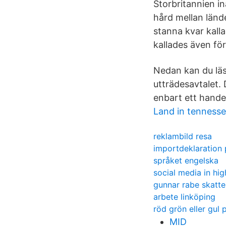
Storbritannien i
hård mellan länd
stanna kvar kall
kallades även för
Nedan kan du läs
utträdesavtalet.
enbart ett hande
Land in tenness
reklambild resa
importdeklaration 
språket engelska
social media in hi
gunnar rabe skatte
arbete linköping
röd grön eller gul 
MID