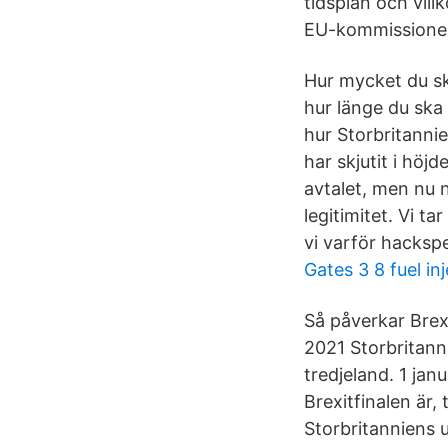
tidsplan och vil
EU-kommissionen 
Hur mycket du ska
hur länge du ska 
hur Storbritannie
har skjutit i höjd
avtalet, men nu 
legitimitet. Vi t
vi varför hacksp
Gates 3 8 fuel in
Så påverkar Brexi
2021 Storbritann
tredjeland. 1 ja
Brexitfinalen är, 
Storbritanniens 