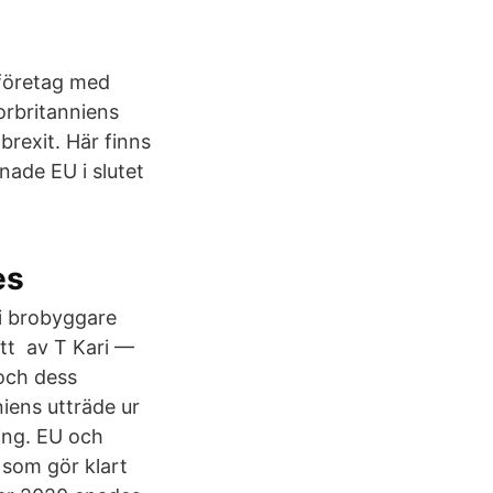
eföretag med
torbritanniens
rexit. Här finns
nade EU i slutet
es
li brobyggare
att av T Kari —
och dess
niens utträde ur
ring. EU och
t som gör klart