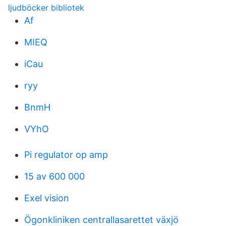
ljudböcker bibliotek
Af
MIEQ
iCau
ryy
BnmH
VYhO
Pi regulator op amp
15 av 600 000
Exel vision
Ögonkliniken centrallasarettet växjö